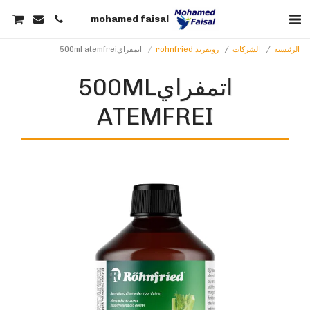
mohamed faisal
الرئيسية
الشركات
رونفريد rohnfried
اتمفراي500ml atemfrei
اتمفراي500ML
ATEMFREI