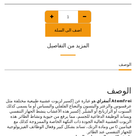
اضف الى السلة
المزيد من التفاصيل
الوصف
الوصف
Atemfrei آتمفراي
هو عبارة عن إكسير لزيوت عشبية طبيعية مختلفة مثل
عرقسوس والزعتر والينسون والنعناع الفلفلي والبسباس أو ما يسمى كذلك
السنوت أو الرازيانج أو الشمَّر. إكسير هذه الأعشاب ينشط الجهاز التنفسي
ويساند الوظيفة الدفاعية للجسم، مما يرفع من حيوية ونشاط الطائر. هذه
الزيوت العشبية العالية الجودة ذات النكهة الخاصة والممزوجة كذلك مع
فيتامين C س ومادة الزنك، تساند بشكل كبير وفعال الوظائف الفيزيولوجية
للجهاز التنفسي عند الطائر.