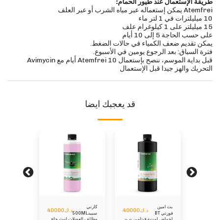
طريقة الإستعمال عند طيور الحمام:
Atemfrei يمكن إستعماله عبر مياه الشرب أو عبر العلف
10 ميليلترات في 1 لتر ماء
15 ميليلتر على 1 كيلوغرام علف
على حسب الحاجة 5 إلى 10 أيام
يمكن تقديم ضعف الكمياء في حالات الضغط.
فترة السباق: بعد الرجوع يومين في الأسبوع.
قبل بداية الموسم، ننصح بإستعمال Atemfrei 10 أيام مع Avimycin
التحريك والهز جيدا قبل الإستعمال
قد يعجبك ايضا
بت امين
كارني
سيديكول
ك
25000
د.ك
40000
د.ك
40000
فورتي BT
سبيد500ML
sedochol
لهضم
أحماض أمينية فيتامين -ب-
وظائف العضلات إسترجاع
مساندة عملي
500ml
CARNI-
AMIN-