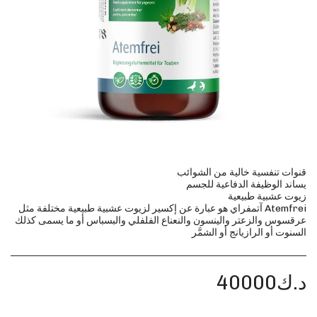
Atemfrei آتمفراي هو عبارة عن إكسير لزيوت عشبية طبيعية مختلفة مثل
عرقسوس والزعتر والينسون والنعناع الفلفلي والبسباس أو ما يسمى كذلك
السنوت أو الرازيانج أو الشمَّر
د.ك
40000