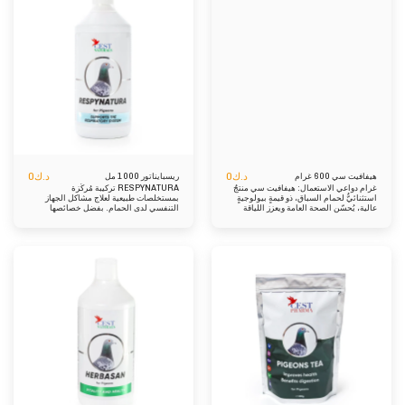
الجهاز الهضمي. تعبير: 100 مل يحتوي على:
فيتامين سي، حبوب اللقاح. إدارة: ملعقة
مستخلص كحولي مائي من النباتات الطبية -
واحدة لكل كيلوغرام من العلف، مُبللة بزيت
إينولا هيلينيوم ، تاناسيتوم فولغاري، آذريون
الثوم. خلال موسم السباق، يُعطى يوم
أوفيسيناليس، شيلدونيوم ماجوس، كزبرة
الوصول واليوم التالي. خلال فترة التكاثر،
ساتيفوم، أرتيميسيا أنوا، أورتيكا ديويكا،
والطرح، والراحة، يُعطى مرة أو مرتين
جليسيرهيزا جلابرا، أليوم ساتيفوم ؛ فيتامين
أسبوعيًا.
ج (2 مجم)، فيتامين ب5 (1 مجم)، حمض
الفوليك (1 مجم)، فيتامين د3 (1 مجم)، بيوتين
(1 مجم)، ميثيونين (4 مجم)، كالسيوم (2
مجم)، فوسفور (1 مجم)، سواغات. إدارة:
للوقاية : ١٠-١٥ مل/لتر ماء. يُنصح بجرعات
شهرية كل ٧-١٠ أيام. للعلاج : ٢٠ مل/لتر ماء،
لمدة ٧-١٠ أيام. يمكن تناوله باستمرار عند
الحاجة.
د.ك
0
د.ك
0
هيفافيت سي 600 غرام
ريسبايناتور 1000 مل
غرام دواعي الاستعمال: هيفافيت سي منتجٌ
RESPYNATURA تركيبة مُركّزة
استثنائيٌّ لحمام السباق، ذو قيمةٍ بيولوجيةٍ
بمستخلصات طبيعية لعلاج مشاكل الجهاز
عالية، يُحسّن الصحة العامة ويعزز اللياقة
التنفسي لدى الحمام. بفضل خصائصها
البدنية. خميرة البيرة غنيةٌ بالبروتينات
المضادة للفيروسات والالتهابات والمضادات
والأحماض الأمينية الأساسية، وفيتامين سي
الحيوية لمستخلصات الباتلاجين، والإشنسا،
مضادٌّ قويٌّ للأكسدة يُزيل التعب ويُعزّز تجديد
والزعتر، والنعناع، ​​والأوكالبتوس، والجنطيانا،
الخلايا. حبوب اللقاح معجزةٌ طبيعيةٌ حقيقية،
والشمر، واليانسون، والجنكة بيلوبا،
تحتوي على جميع العناصر الغذائية الدقيقة
والصفصاف، والبابونج، وثمر الورد، والنعناع، ​​
الضرورية للجسم بأكمله. تعبير: خميرة البيرة،
تُحقق RESPYNATURA التأثيرات التالية:
فيتامين سي، حبوب اللقاح. إدارة: ملعقة
سهولة التنفس، وتوفير الأكسجين الأمثل
واحدة لكل كيلوغرام من العلف، مُبللة بزيت
لجميع الأنسجة، وتحسين اللياقة البدنية،
الثوم. خلال موسم السباق، يُعطى يوم
وزيادة الأداء الرياضي. ونتيجة لذلك، تُفتح
الوصول واليوم التالي. خلال فترة التكاثر،
المجاري الهوائية، ويُصبح التنفس أسهل.
والطرح، والراحة، يُعطى مرة أو مرتين
تعبير: مستخلص ثمار وردة الكلب، صبغة
أسبوعيًا.
الصفصاف، صبغة إشنسا بوربوريا، مستخلص
لسان الحمل، مستخلص الزعتر، صبغة
النعناع، ​​صبغة الأوكالبتوس، مستخلص زهرة
البابونج، مستخلص جذر الجنطيانا الصفراء،
مستخلص أوراق الجنكة بيلوبا، زيت لحاء
القرفة، زيت الشمر الحلو، صبغة اليانسون.
إضافات تكنولوجية: سوربات البوتاسيوم،
بيوتيل هيدروكسي تولوين، بوتيل هيدروكسي