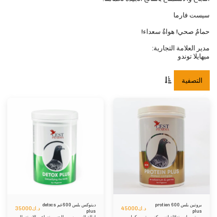
ميهايلا توندو
التصفية
بروتين بلس 600 protien
ديتوكس بلس 600غم detocs
د.ك
45000
د.ك
35000
plus
plus