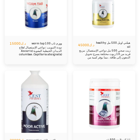
والشوك قوية ومضادة للأكسدة حماة الكبد.
متناول الأطفال
التركيب: سوربيتول ، ماء. محتوى إضافي
لكل 1000 مل: كلوريد الكولين - 150،000
مل ، كارنيتيني - 40،000 مجم ، DL-
الميثيونين - 10000 ملغ ، مستخلصات
الخرشوف ومستخلصات الشوك - 30،000
ملغ
هيلثي اويل 500 مل healthy
د.ك
15000
وورم تاب 100 worm tap
د.ك
45000
oil
دودة التبويب :دواعي الإستعمال لعلاج
زيت صحي 500 مل دواعي الإستعمال: مزيج
الديدان الخيطية المعوية (Ascaris
فريد من 10 زيوت مختلفة يسرع تحويل
columbae ،Capillaria absignata)
الدهون إلى طاقة ، مما يوفر كمية من
(Railletina spp ،Taenia crasulla) .في
السعرات الحرارية تعادل ضعف ما تتناوله من
السباقات :الادارة 1 قرص / حمامة
الكربوهيدرات. يحسن وظائف الجهاز
التنفسي والدورة الدموية أثناء الطيران ، مما
يحسن أكسجة الأنسجة وإزالة ثاني أكسيد
الكربون. إنه حامي الكبد. يدعم عمليات
التمثيل الغذائي في الجسم ، ويساهم في
الحفاظ على البكتريا المعوية ويقوي جهاز
المناعة ، مما يؤدي إلى تقليل المرض. يحتوي
على عناصر أساسية ، مثل الكولين والأحماض
الدهنية غير المشبعة والفيتامينات القابلة
للذوبان في الدهون A ، D3 ، E ، K التي تلعب
دورًا في منع إجهاد العضلات. كما أنه يحفز
الوظيفة الإنجابية ويحسن نتائج التزاوج.
تكوين: ليسيثين الصويا ، زيت الشوك ، زيت
الأوريجانو ، زيت الثوم ، زيت الزعتر ، زيت
إينيسيا ، مستخلص الخرشوف ، زيت
الأوكالبتوس ، زيت النعناع ، زيت القرنفل
الادارة: 5 مل (1 ملعقة صغيرة) لكل كغم من
الطعام: أثناء التحضير للسباقات: من 2 إلى 4
وجبات ، مرتبطة بـ Fly Power (غنية
بالكربوهيدرات ، مما يزيد من إنتاج الطاقة ،
ويحمي الجسم من الأمراض عن طريق تناول
البروبوليس والبيتا جلوكان والسيليمارين ).
ايليكترولايت 600 غم