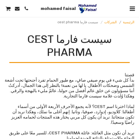
mohamed faisal
الرئيسية
الشركات
سيست فارما cest pharma
سيست فارما CEST
PHARMA
بدأ كل شيء في يوم صيفي صافٍ، مع طيور الحمام تفرد أجنحتها تحت أشعة
الشمس وضحكات الأطفال. يا لها من نعمة! بالنظر إلى هذا الجمال، أدركتُ
أننا مسؤولون عن خلق عالم أفضل من حولنا، عالمٌ مليء بالبهجة والرقي.
لماذا اخترنا اسم CEST؟ لأنه يجمع الأحرف الأربعة الأولى من أسماء
أطفالنا: كلاوديو، إدوارد، صوفيا، وتانيا. إنهم أغلى ما نملك، وهكذا نريد أن
تكون منتجاتنا. نريد أن يكون كل مربي يختار هذه المنتجات لحمامه العزيز
نريد أن نكون مثل العائلة: عائلة CEST PHARMA، للسير معًا على طريق