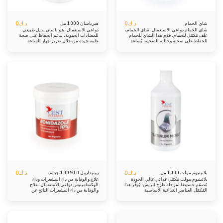
تولوين (E 321)، بروبيل غالات (1b310)؛
سواغات: جلسرين، سوربيتول. إدارة: 10
مل/1 لتر من مياه الشرب
د.ك
0
د.ك
0
شاي الحمام
هيرباسان 1000 مل
شاي الحمام دواعي الاستعمال: شاي الحمام،
دواعي الاستعمال: هيرباسان بديل طبيعي
علف مُكمّل للحمام. قدّم هذا الشاي للحمام
للمضادات الحيوية، يدعم الحفاظ على صحة
للحفاظ على صحته وحالته الصحية. يُساعد
عامة جيدة من خلال تعزيز جهاز المناعة
على الهضم، ويُحسّن الحالة الصحية، ويُعزّز
والسيطرة بفعالية على مسببات الأمراض مثل
عملية الأيض. انقع ملعقة كبيرة من الشاي في
الإشريكية القولونية والسالمونيلا والباستوريلا
١٠٠٠ مل من الماء المغلي، واتركه لمدة ١٠
والميكوبلازما. تشمل فوائد استخدام هذا
دقائق تقريبًا مع إغلاق الغطاء. صفّ الشاي،
المنتج تحسين الأداء الرياضي، وتقليل الإصابة
واتركه ليبرد، ثم قدّمه للحمام كمشروب. لا
بالأمراض، وتحفيز زيادة الوزن من خلال نمو
تُقدّم هذا الشاي يوم وضع السلال! تعبير:
العضلات، وزيادة مقاومة عوامل الإجهاد مثل
الغدة الصعترية الشائع، Urtica dioica،
النقل وارتفاع درجات الحرارة والرطوبة
Salvia rosmarinus، Eucalyptus
والتطعيمات. بفضل آلية عمله المعقدة،
globulus، Origanum Majoranam،
يساهم هيرباسان في تحسين صحة حمامك
Althaee officinalis، Quercus cortex،
وتعزيز حيويته. تعبير: مياه منزوعة المعادن،
Solidago virgaurea، Matracaria
البروبيلين جليكول، كلوريد الصوديوم. المواد
chamomilla، Glycyrrhiza glabra،
المضافة في 1000 مل: حمض الستريك
Syzygiumomaticum إدارة: انقع ملعقة
١٠٠٠٠ ملغ، زيت الأوريجانو العطري ٢٠٠٠
كبيرة من الشاي في ١٠٠٠ مل من الماء
ملغ، زيت القرفة العطري ١٠٠٠٠ ملغ.
المغلي، واتركه لمدة ١٠ دقائق تقريبًا مع
إضافات تكنولوجية: مواد حافظة: سوربات
إغلاق الغطاء. صفّ الشاي، واتركه ليبرد، ثم
البوتاسيوم (١ كيلو ٢٠٢) ٢٠٠٠ ملغ؛ مضادات
قدّمه للحمام. لا تُقدّم هذا الشاي يوم التزاوج
الأكسدة: بيوتيل هيدروكسي تولوين، بوتيل
هيدروكسي تولوين (E ٣٢١) ١٧٥ ملغ، بروبيل
غالات (E ٣١٠) ١٥ ملغ. إدارة: 5 مل/1 لتر من
مياه الشرب يوميًا
د.ك
0
د.ك
0
بلاتينيوم مولت 1000 مل
رونيدازول 10% 100 جرام
بلاتينيوم مولت مُكمّل غذائي عالي الجودة
علاج والوقاية من داء المشعرات وداء
مُصمّم خصيصًا لمرحلة طرح الريش. يُوفّر هذا
الهكساميتيس دواعي الاستعمال: علاج
المُكمّل العناصر الغذائية الأساسية
والوقاية من داء المشعرات الناتج عن
كالكالسيوم والفوسفور والفيتامينات
الكائنات الأولية الحساسة للرونيدازول في
والأحماض الأمينية. يُعدّ DL-Methionine من
حمام السباق والحمام الاستعراضي وطيور
أهمّ مُكوّناته، كما تُوفّر الأحماض الأمينية
الأقفاص. تعبير: المادة الفعالة لكل قرص:
مصدرًا غنيًا بالكبريت العضوي، الضروري لنموّ
رونيدازول 10% إدارة: 5 جرام لكل 2 لتر من
ريش صحيّ وقويّ. هذا المُنتج لا غنى عنه خلال
مياه الشرب موانع الاستعمال، الآثار الجانبية،