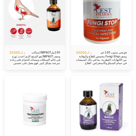
د.ك
30000
د.ك
35000
فونجي ستوب 100 غم
100ملIMPACT إمباكت
وصف Fungi Stop مخصص للعلاج والوقاية
وصف IMPACT هو المنتج الذي أحدث ثورة
من الالتهابات الفطرية، بما في ذلك المبيضات
في عالم السباقات ويساعد الحمام على زيادة
في حمام السباق والاستعراض. العلاج
سرعته بشكل كبير. فهو يعمل على تحسين
بالمضادات الحيوية لفترة طويلة، إلى جانب
مستوى الأكسجين في الدم، ويعزز عملية
الظروف البيئية أثناء السباق والتدريب، هي
التمثيل الغذائي، وبالتالي يعزز إنتاج الطاقة
الأسباب الرئيسية للعدوى الفطرية. يعد
اللازمة وإطلاقها وكل هذا بشكل قانوني، دون
العنصر النشط في Fungi Stops،
اعتباره منشطًا! تتحسن صحة الحمام بشكل
Nystatin، واحدًا من أكثر مضادات
ملحوظ بسبب تناول اليود والحديد، اللذين
الفطريات المتوفرة الاكثر فعالية. العناصر
يتم امتصاصهما بسهولة. يزيد من الحيوية
نيستاتين الجرعة والتعليمات 5 جرام (ملعقة
والأداء في السباقات، ويساعد على التكاثر
صغيرة) لكل 2 لتر من ماء الشرب لمدة 5 أيام
والتساقط. تتحول فتحات الأنف إلى اللون
متتالية. تغيير الماء يوميا. للحصول على
الأبيض، والعينان مشرقتان، والصدر وردي
أفضل النتائج، استخدمه مع أمينو فورت في
اللون، والريش لامع، والأرجل دافئة، لذلك
الماء.
يطير الحمام بشكل أسرع. التركيب:
المكونات الفعالة: اليود، يوديد البوتاسيوم،
كبريتات الحديد، كبريتات الزنك، فيتامين
سي، فيتامين ب2 (الريبوفلافين)، فيتامين
ب6، فيتامين ب12. طريقة الإعطاء: توصيات
الإستعمال: أثناء المسابقات: 5 مل لكل 2-3
لتر من الماء. في الأيام الحارة، ضاعف كمية
الماء. التكاثر، طرح الريش وخارج الموسم: 5
مل / 5 لتر من الماء، لتطهير المياه لا يُعطى
للطيور والحيوانات المخصصة للاستهلاك
البشري