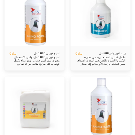
فيتامين سي، MSM، كالسبورين القيمة
المعززة. إرشادات الإدارة: للاستفادة من
الغذائية: كربوهيدرات 92.30%، فيتامين سي
الإمكانات الكاملة لـ MAGIC، نوصي باتباع
المكونات التحليلية: رطوبة 4.70%، رماد
إرشادات الإدارة التالية: الصيانة العامة: امزج
0.40% إدارة: 10 جرام (ملعقتان صغيرتان)
1-2 مل من MAGIC في 1 لتر من مياه
لكل لتر من مياه الشرب عند الوصول من
الشرب لمدة 5 إلى 7 أيام متتالية. يضمن هذا
السباقات، وبعد التدريب المكثف وقبل 1-3
الروتين صحة الأمعاء المستمرة والعافية
أيام من السلال (اعتمادًا على المسافة).
العامة. تعزيز ما قبل السباق: قبل السباقات،
قم بإعطاء 4 مل من MAGIC في لتر واحد من
مياه الشرب لمدة 2-3 أيام. يعمل هذا التعزيز
قبل السباق على إعداد الحمام للتحديات
المقبلة، وتعزيز قدرته على التحمل. كرر
حسب الضرورة: قم بتخصيص الإدارة وفقًا
لاحتياجات الحمام. لا تتردد في تكرار العملية
عند معالجة تحديات صحية محددة أو أثناء
المراحل الحرجة من رحلة السباق. مع
تقديمنا لمنتج MAGIC لمجتمع سباقات
د.ك
0
د.ك
0
زيت الأوريجانو 500 مل
أمينو فورتي 1000 مل
الحمام، ندعوك للانطلاق في رحلة تحويلية
مكمل غذائي للحمام. يزيد من مقاومة
أمينو فورتي 1000 مل دواعي الاستعمال:
معنا. ارتقِ بأداء حمامك، ورعاية صحته،
البكتيريا الضارة والعفن في المعدة والأمعاء.
يحتوي علف أمينو فورتي، وهو غذاء مكمل
وشاهد السحر يتكشف في كل سباق، وجلسة
يمكن استخدام زيت الأوريجانو على مدار
للحمام، على مزيج مثالي من الأحماض
تدريب، ودورة تربية. أطلق العنان للإمكانات
العام. يدعم صحة الحمام قبل وأثناء وبعد
الأمينية والكربوهيدرات والإلكتروليتات
داخل قطيعك مع منتج MAGIC - المكمل
رحلات الطيران، وخلال فترات التكاثر
وفيتامينات ب بجرعة كافية لتلبية احتياجات
الغذائي المثالي للأبطال.
والانسلاخ والراحة. إنه مكمل غذائي مُنشط،
الحمام. تُحفز النكهات البكتيريا المعوية
مُستخلص من زيوت عطرية طبيعية من نبات
وتدعم جهاز المناعة. يُعدّ كلٌّ من إل-ميثيونين
الأوريجانو. تعبير: زيت فول الصويا، زيوت
بتركيز 5000 ملغ وإل-ليسين بتركيز 3000
عطرية من الأوريجانو. 0.1% رماد خام،
ملغ مصدرين عاليي الجودة للبروتين، وهما
97.5% دهون خام، 0.2% ألبومين خام، 0.3%
ضروريان لبناء العضلات والتعافي بعد السباق.
سليلوز خام، 0.0% صوديوم، 0.0% ليسين،
يُمكن استخدام أمينو فورتي على مدار العام
0.0% ميثيونين، 2% رطوبة. إدارة: ٥ مل/
في مراحل التكاثر والسباقات وطرح الريش.
كجم من الطعام، ٣-٤ أيام أسبوعيًا. عند
عند إعطاء الدواء أو بعد التطعيم، يُنصح
الحاجة: حتى ١٠ مل/كجم من الطعام لمدة
بإضافة أمينو فورتي إلى ماء الشرب في نفس
٤-٥ أيام، ثم العودة إلى الاستخدام الطبيعي.
الوقت لدعم عملية الأيض وتقليل خطر الآثار
رج العبوة جيدًا قبل الاستخدام
الجانبية. تعبير: بروبيلين جليكول، دكستروز،
فركتوز، إينوزيتول، كلوريد البوتاسيوم،
كلوريد المغنيسيوم، كلوريد الكالسيوم،
أسيتات الصوديوم. إضافات وفيتامينات
وبروفيتامينات: ب1 ثيامين (3a820)، ب2
ريبوفلافين، ب3 نياسيناميد (3a315)، ب5 د-
بانثينول (3a842)، ب6 بيريدوكسين
(3a831)، ب7 بيوتين (3a880)، ب9 حمض
الفوليك (3a316)، ب12 كوبالامين، كلوريد