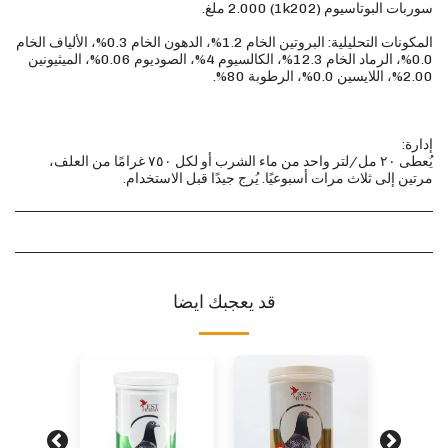
المكونات التحليلية: البروتين الخام 1.2%، الدهون الخام 0.3%، الألياف الخام
0.0%، الرماد الخام 12.3%، الكالسيوم 4%، الصوديوم 0.06%، الميثيونين
يُعطى ٢٠ مل/لتر واحد من ماء الشرب أو لكل ٧٥٠ غرامًا من العلف،
مرتين إلى ثلاث مرات أسبوعيًا. يُرج جيدًا قبل الاستخدام.
قد يعجبك ايضا