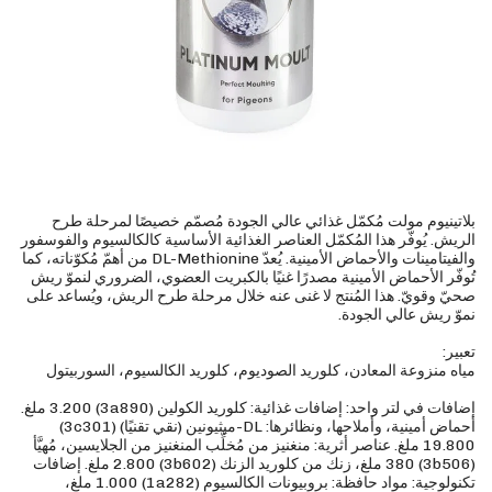
بلاتينيوم مولت مُكمّل غذائي عالي الجودة مُصمّم خصيصًا لمرحلة طرح
الريش. يُوفّر هذا المُكمّل العناصر الغذائية الأساسية كالكالسيوم والفوسفور
والفيتامينات والأحماض الأمينية. يُعدّ DL-Methionine من أهمّ مُكوّناته، كما
تُوفّر الأحماض الأمينية مصدرًا غنيًا بالكبريت العضوي، الضروري لنموّ ريش
صحيّ وقويّ. هذا المُنتج لا غنى عنه خلال مرحلة طرح الريش، ويُساعد على
إضافات في لتر واحد: إضافات غذائية: كلوريد الكولين (3a890) 3.200 ملغ.
أحماض أمينية، وأملاحها، ونظائرها: DL-ميثيونين (نقي تقنيًا) (3c301)
19.800 ملغ. عناصر أثرية: منغنيز من مُخلِّب المنغنيز من الجلايسين، مُهيَّأ
(3b506) 380 ملغ، زنك من كلوريد الزنك (3b602) 2.800 ملغ. إضافات
تكنولوجية: مواد حافظة: بروبيونات الكالسيوم (1a282) 1.000 ملغ،