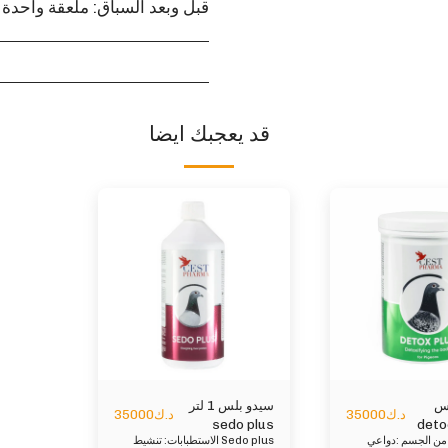
قبل وبعد السباق: ملعقة واحدة لكل 1 لتر م
قد يعجبك ايضا
س
سيدو بلس 1 لتر
د.ك
35000
د.ك
35000
م detocs
sedo plus
إزالة السموم من الجسم :دواعي
Sedo plus الاستطبابات: تنشيط