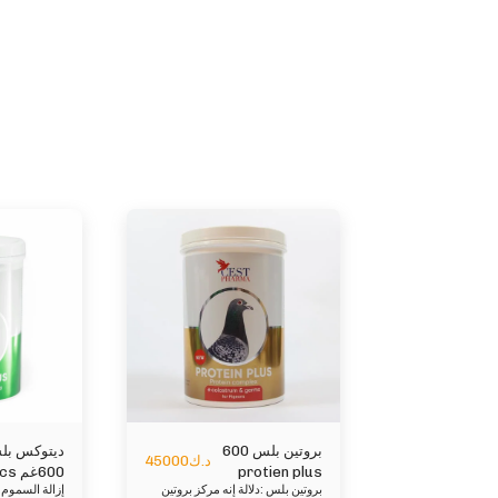
بروتين بلس 600
ديتوكس بل
د.ك
45000
protien plus
600غ
بروتين بلس :دلالة إنه مركز بروتين
plus