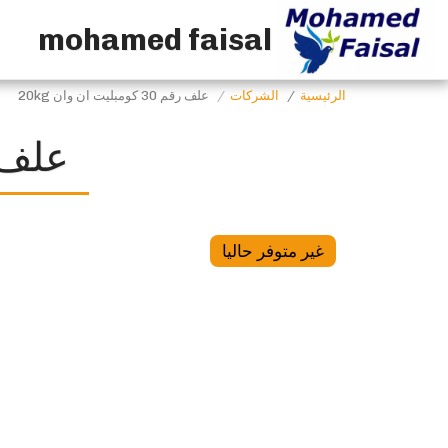
mohamed faisal
الرئيسية
الشركات
علف رقم 30 كومبليت ان وان 20kg
علف رقم 30 كو
غير متوفر حاليا