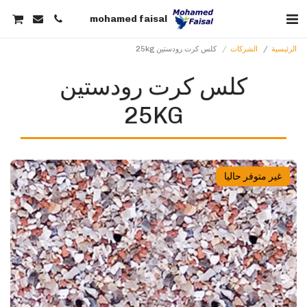
mohamed faisal
الرئيسية
الشركات
كلس كرت رودستين 25kg
كلس كرت رودستين
25KG
غير متوفر حاليا