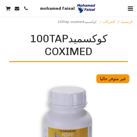
mohamed faisal
الرئيسية
الشركات
كوكسميد100tap coximed
كوكسميد100TAP
COXIMED
غير متوفر حاليا