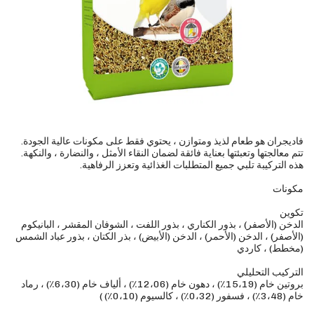
فاديجران هو طعام لذيذ ومتوازن ، يحتوي فقط على مكونات عالية الجودة.
تتم معالجتها وتعبئتها بعناية فائقة لضمان النقاء الأمثل ، والنضارة ، والنكهة.
الدخن (الأصفر) ، بذور الكناري ، بذور اللفت ، الشوفان المقشر ، البانيكوم
(الأصفر) ، الدخن (الأحمر) ، الدخن (الأبيض) ، بذر الكتان ، بذور عباد الشمس
بروتين خام (15،19٪) ، دهون خام (12،06٪) ، ألياف خام (6،30٪) ، رماد
خام (3،48٪) ، فسفور (0،32٪) ، كالسيوم (0،10٪) )