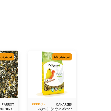
غير متوفر حاليا
غير متوفر حا
د.ك
6000
PARROT
CANARIES
فاديجران هو طعام لذيذ ومتوازن ،
ORIGINAL