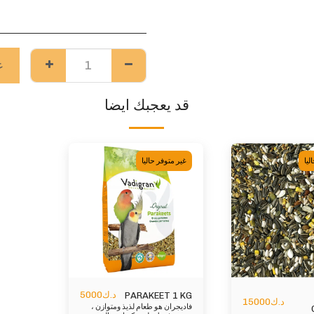
غ
قد يعجبك ايضا
ليا
غير متوفر حاليا
د.ك
5000
PARAKEET 1 KG
د.ك
15000
فاديجران هو طعام لذيذ ومتوازن ،