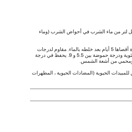
 1 مل من Clean Oral لكل لتر من ماء الشرب في أحواض الشرب (وماء
يحتفظ Clean Oral بتأثيره لمدة أقصاها 5 أيام بعد خلطه بالماء. مقاوم لدرجات
حرارة الماء بين 5 و 70 درجة مئوية ودرجة حموضة بين 5.5 و 9. يحفظ في درجة
للمبيدات الحيوية (المضادات الحيوية ، المطهرات