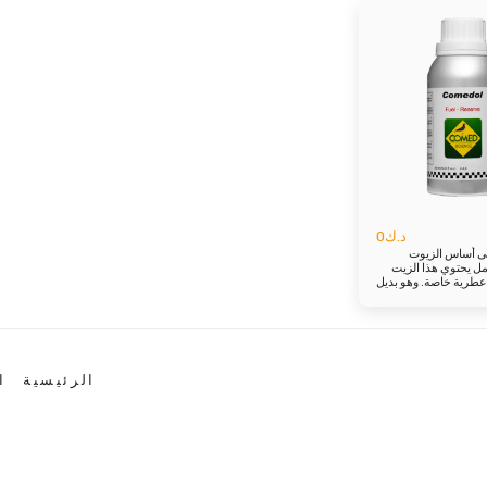
د.ك
0
ى أساس الزيوت
العطرية 500 مل يحتوي هذا الزيت
طرية خاصة. وهو بديل
 الوقائية بالمضادات
ة. يحتوي الكوميدول على زيوت
ة ذات خصائص محفزة
تعمل على تطهير الجسم أيضًا. يحتوي
ى مكونات عطرية
ل مثالي للعلاجات
الرئيسية
ا
الوقائية بالمضادات الحيوية. يحتوي
ى زيوت عطرية طبيعية
حفزة تعمل على
ضًا. زيت الثوم له تأثير
يت كبد الحوت مصدرًا
للفيتامينات A و D التي تساهم في
وم لعظام قوية.
 في تكوين الألياف