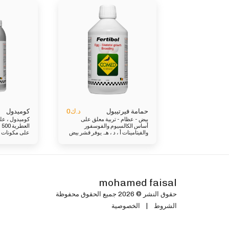
د.ك
0
حمامة فيرتيبول
كوميدول
بيض - عظام - تربية معلق على
كوميدول ، عل
أساس الكالسيوم والفوسفور
والفيتامينات أ ، د ، هـ. يوفر قشر بيض
على مكونات ع
أكثر صلابة ويسمح للقلي بأن تفقس
مثالي للعلاجات
دون أي مشاكل. لاستخدامها في النمو
الحيوي
السليم والحفاظ على العظام في
عطرية طبيعي
صغار الحمام. إستعمال 30 مل لكل
كيلوجرام من العلف. يطبق يوميا من
هذا الزيت عل
3 أسابيع قبل التزاوج. هزة قبل
خاصة. وهو بدي
الاستخدام. العلف التكميلي المخصص
mohamed faisal
للحمام. التركيب: ثنائي فوسفات
الكوميدول عل
الكالسيوم ، ثنائي فوسفات الكالسيوم
ذات خصائص م
حقوق النشر © 2026 جميع الحقوق محفوظة
، البروبيلين جلايكول المضافات لكل
تطهير الجسم أي
الشروط
|
الخصوصية
لتر: الفيتامينات والفيتامينات المؤيدة:
مطهر. يعتبر ز
فيتامين أ (3a672 ب) 300000 وحدة
دولية ، فيتامين د 3 (3 أ 671) 60 ألف
تراكم الكالسي
وحدة دولية ، فيتامين إي (3 أ 700)
الليسيثين مهم