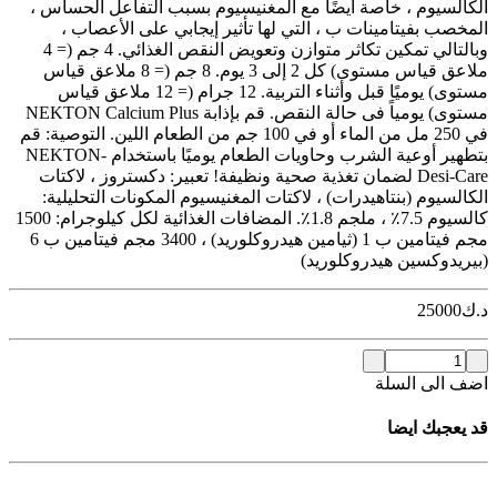
الكالسيوم ، خاصة أيضًا مع المغنيسيوم بسبب التفاعل الحساس ،
المخصب بفيتامينات ب ، التي لها تأثير إيجابي على الأعصاب ،
وبالتالي تمكين تكاثر متوازن وتعويض النقص الغذائي. 4 جم (= 4
ملاعق قياس مستوى) كل 2 إلى 3 يوم. 8 جم (= 8 ملاعق قياس
مستوى) يوميًا قبل وأثناء التربية. 12 جرام (= 12 ملاعق قياس
مستوى) يومياً فى حالة النقص. قم بإذابة NEKTON Calcium Plus
في 250 مل من الماء أو في 100 جم من الطعام اللين. التوصية: قم
بتطهير أوعية الشرب وحاويات الطعام يوميًا باستخدام NEKTON-
Desi-Care لضمان تغذية صحية ونظيفة! تعبير: دكستروز ، لاكتات
الكالسيوم (بنتاهيدرات) ، لاكتات المغنيسيوم المكونات التحليلية:
كالسيوم 7.5٪ ، ملجم 1.8٪. المضافات الغذائية لكل كيلوجرام: 1500
مجم فيتامين ب 1 (ثيامين هيدروكلوريد) ، 3400 مجم فيتامين ب 6
(بيريدوكسين هيدروكلوريد)
د.ك
25000
اضف الى السلة
قد يعجبك ايضا