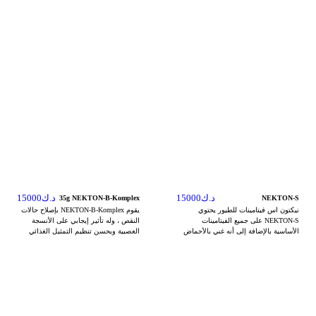
د.ك
15000
د.ك
15000
35g NEKTON-B-Komplex
NEKTON-S
نيكتون اس فيتامينات للطيور يحتوي
يقوم NEKTON-B-Komplex بإصلاح حالات
NEKTON-S على جميع الفيتامينات
النقص ، وله تأثير إيجابي على الأنسجة
الأساسية بالإضافة إلى أنه غني بالأحماض
العصبية ويحسن تنظيم التمثيل الغذائي
الأمينية والمعادن والعناصر النزرة. إن نقص
للبروتين والدهون والكربوهيدرات. يتضح
الفيتامينات (نقص الفيتامينات) لا يكاد يُلاحظ
نقص فيتامينات ب الأساسية في العديد من
في الطائر ، ولكن إذا استمر لفترة طويلة
الاضطرابات الصحية ، مثل الاضطرابات
فإنه يؤدي إلى أضرار جسيمة على الصحة
العصبية التي تزيد من التهيج ، أو الحركة
وحتى فقدان الحيوان قبل الأوان. حوالي
غير المنسقة ، أو التشنجات. يمكن أن
90٪ من جميع الأمراض التي تصيب الطيور
تشير التغيرات الجلدية غير الطبيعية
ناتجة عن عدم كفاية التغذية. يدعم
واضطرابات النمو أيضًا إلى نقص فيتامين
NEKTON-S عمليات التمثيل الغذائي في
ب. تزداد حاجة الطيور إلى فيتامين ب ،