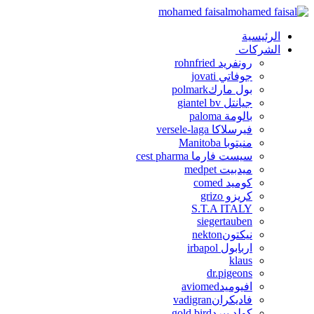
mohamed faisal
الرئيسية
الشركات
رونفريد rohnfried
جوفاتي jovati
بول ماركpolmark
جيانتل giantel bv
بالومة paloma
فيرسلاكا versele-laga
منيتوبا Manitoba
سيست فارما cest pharma
ميدبيت medpet
كوميد comed
كريزو grizo
S.T.A ITALY
siegertauben
نيكتونnekton
اربابول irbapol
klaus
dr.pigeons
افيوميدaviomed
فاديكرانvadigran
كولد بيردgold bird