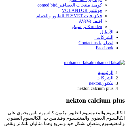
كوميد منتجات العصافبر comed bird
فولنتور VOLANTOR
فلاي فيت FLYVET للطيور والحمام
افيف AVeVe
Kruiden تراسيكو
الأبطال
الشركات
اتصل بنا Contact us
Facebook
mohamed faisal
الرئيسية
الشركات
نيكتونnekton
nekton calcium-plus
nekton calcium-plus
الكالسيوم والمغنيسيوم للطيور نيكتون كالسيوم بلس يحتوي على
الكالسيوم العضوي والمغنيسيوم وفيتامين ب. الكالسيوم العضوي
والمغنيسيوم يمتصان بشكل جيد وسريع وهما مثاليان للتكاثر ونقص