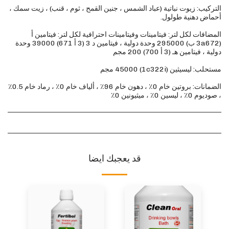
التركيب: زيوت نباتية (عباد الشمس ، جنين القمح ، ثوم ، قنب) ، زيت سمك ،
المضافات لكل لتر: فيتامينات وفيتامينات احترافية لكل لتر: فيتامين أ
(3a672 ب) 295000 وحدة دولية ، فيتامين د 3 (3 أ 671) 39000 وحدة
الضمانات: بروتين خام 0٪ ​​، دهون خام 96٪ ، ألياف خام 0٪ ​​، رماد خام 0.5٪
، صوديوم 0٪ ، ليسين 0٪ ، ميثيونين 0٪
قد يعجبك ايضا